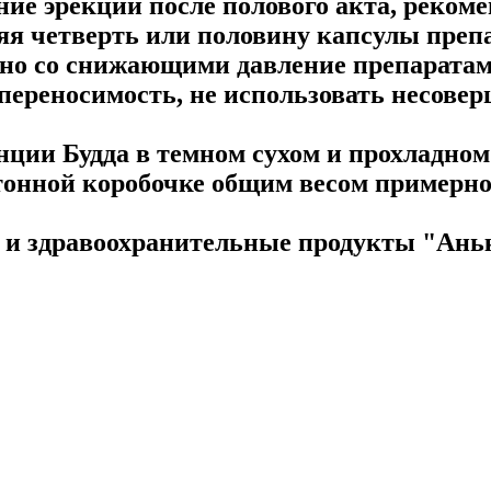
ние эрекции после полового акта, реком
ляя четверть или половину капсулы преп
тно со снижающими давление препаратам
ереносимость, не использовать несовер
ции Будда в темном сухом и прохладном 
ртонной коробочке общим весом примерно 
 здравоохранительные продукты "Аньк