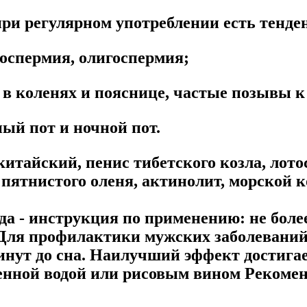
при регулярном употреблении есть тенде
роспермия, олигоспермия;
 в коленях и пояснице, частые позывы 
ный пот и ночной пот.
тайский, пенис тибетского козла, лотос
с пятнистого оленя, актинолит, морской 
да - инструкция по применению:
не боле
а. Для профилактики мужских заболеваний
инут до сна. Наилучший эффект достигае
ленной водой или рисовым вином Рекоме