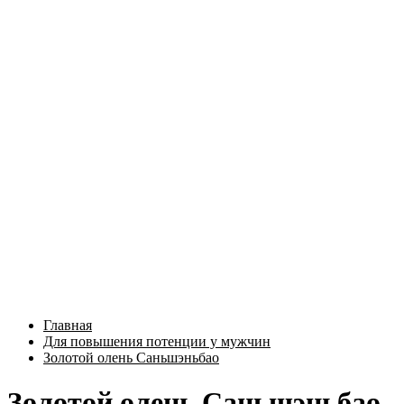
Главная
Для повышения потенции у мужчин
Золотой олень Саньшэньбао
Золотой олень Саньшэньбао