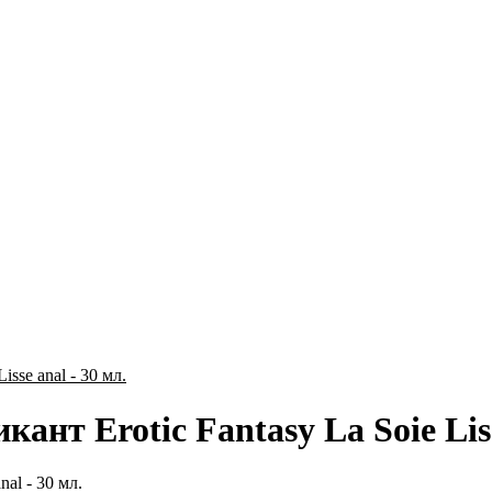
sse anal - 30 мл.
т Erotic Fantasy La Soie Lisse
al - 30 мл.