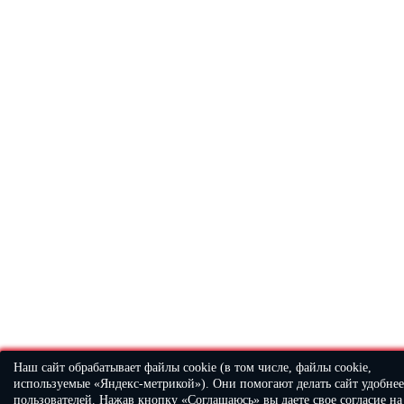
Наш сайт обрабатывает файлы cookie (в том числе, файлы cookie,
используемые «Яндекс-метрикой»). Они помогают делать сайт удобнее
пользователей. Нажав кнопку
«Соглашаюсь»
вы даете свое согласие на