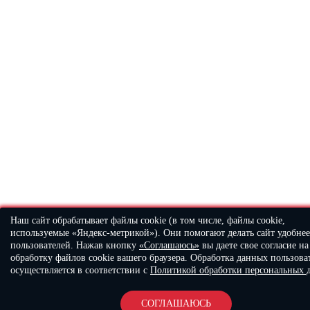
Наш сайт обрабатывает файлы cookie (в том числе, файлы cookie,
используемые «Яндекс-метрикой»). Они помогают делать сайт удобнее
пользователей. Нажав кнопку
«Соглашаюсь»
вы даете свое согласие на
обработку файлов cookie вашего браузера. Обработка данных пользова
осуществляется в соответствии с
Политикой обработки персональных 
СОГЛАШАЮСЬ