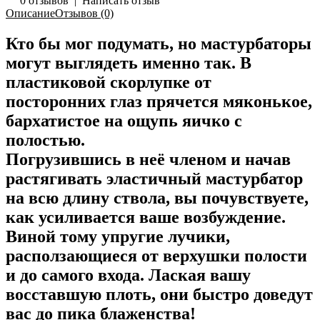
0 отзывов
|
Написать отзыв
Описание
Отзывов (0)
Кто бы мог подумать, но мастурбаторы
могут выглядеть именно так. В
пластиковой скорлупке от
посторонних глаз прячется мяконькое,
бархатистое на ощупь яичко с
полостью.
Погрузившись в неё членом и начав
растягивать эластичный мастурбатор
на всю длину ствола, вы почувствуете,
как усиливается ваше возбуждение.
Виной тому упругие лучики,
расползающиеся от верхушки полости
и до самого входа. Лаская вашу
восставшую плоть, они быстро доведут
вас до пика блаженства!