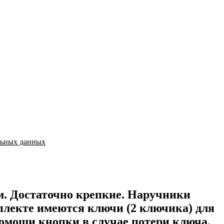
льных данных
м. Достаточно крепкие. Наручники
плекте имеются ключи (2 ключика) для
омощи кнопки в случае потери ключа.