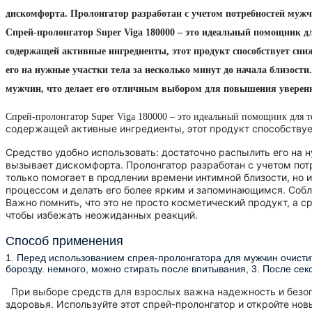
дискомфорта. Пролонгатор разработан с учетом потребностей муж
Спрей-пролонгатор Super Viga 180000 – это идеальный помощник дл
содержащей активные ингредиенты, этот продукт способствует сни
его на нужные участки тела за несколько минут до начала близост
мужчин, что делает его отличным выбором для повышения уверенн
Спрей-пролонгатор Super Viga 180000 – это идеальный помощник для т
содержащей активные ингредиенты, этот продукт способству
Средство удобно использовать: достаточно распылить его на н
вызывает дискомфорта. Пролонгатор разработан с учетом пот
только помогает в продлении времени интимной близости, но 
процессом и делать его более ярким и запоминающимся. Соб
Важно помнить, что это не просто косметический продукт, а 
чтобы избежать неожиданных реакций.
Способ применения
1. Перед использованием спрея-пролонгатора для мужчин очистит
борозду. немного, можно стирать после впитывания, 3. После сек
При выборе средств для взрослых важна надежность и безоп
здоровья. Используйте этот спрей-пролонгатор и откройте но