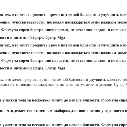
я тех, кто хочет продлить время интимной близости и улучшить кач
жению чувствительности, позволяя наслаждаться этим важным момен
и. Формула спрея быстро впитывается, не оставляя следов, и не выз
ости в интимной сфере. Супер Viga
я тех, кто хочет продлить время интимной близости и улучшить кач
жению чувствительности, позволяя наслаждаться этим важным момен
и. Формула спрея быстро впитывается, не оставляя следов, и не выз
ости в интимной сфере. Супер Viga
ех, кто хочет продлить время интимной близости и улучшить качество с
ельности, позволяя наслаждаться этим важным моментом дольше. Супер 
е участки тела за несколько минут до начала близости. Формула спр
чин, что делает его отличным выбором для повышения уверенности в
е участки тела за несколько минут до начала близости. Формула спр