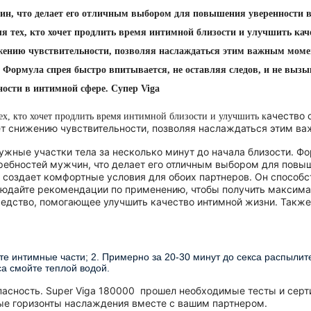
чин, что делает его отличным выбором для повышения уверенности в
я тех, кто хочет продлить время интимной близости и улучшить кач
жению чувствительности, позволяя наслаждаться этим важным момен
и. Формула спрея быстро впитывается, не оставляя следов, и не выз
ости в интимной сфере. Супер Viga
ачество 
ех, кто хочет продлить время интимной близости и улучшить к
ет снижению чувствительности, позволяя наслаждаться этим в
ужные участки тела за несколько минут до начала близости. Фо
ребностей мужчин, что делает его отличным выбором для повыш
и создает комфортные условия для обоих партнеров. Он способ
людайте рекомендации по применению, чтобы получить максима
средство, помогающее улучшить качество интимной жизни. Такж
е интимные части; 2. Примерно за 20-30 минут до секса распылит
са смойте теплой водой.
асность. Super Viga
180000
прошел необходимые тесты и серти
вые горизонты наслаждения вместе с вашим партнером.