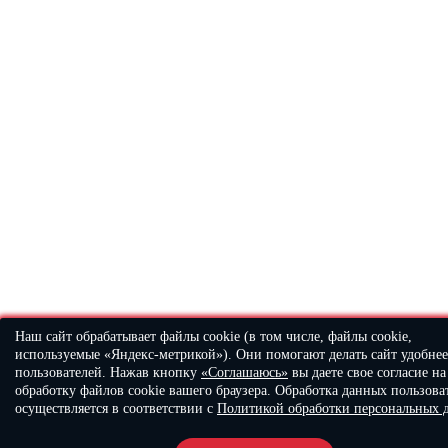
Наш сайт обрабатывает файлы cookie (в том числе, файлы cookie,
используемые «Яндекс-метрикой»). Они помогают делать сайт удобнее
пользователей. Нажав кнопку
«Соглашаюсь»
вы даете свое согласие на
обработку файлов cookie вашего браузера. Обработка данных пользова
осуществляется в соответствии с
Политикой обработки персональных 