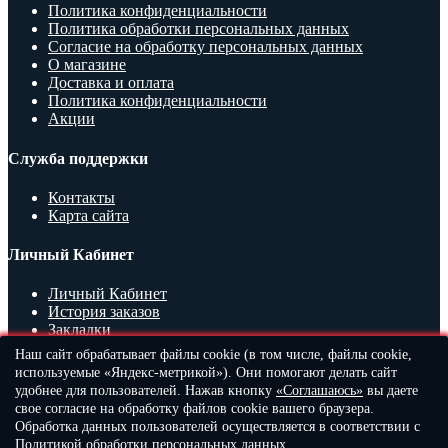
Политика конфиденциальности
Политика обработки персональных данных
Согласие на обработку персональных данных
О магазине
Доставка и оплата
Политика конфиденциальности
Акции
Служба поддержки
Контакты
Карта сайта
Личный Кабинет
Личный Кабинет
История заказов
Закладки
Наш сайт обрабатывает файлы cookie (в том числе, файлы cookie,
Контакты
используемые «Яндекс-метрикой»). Они помогают делать сайт
удобнее для пользователей. Нажав кнопку
«Соглашаюсь»
вы даете
+7 (916) 215-6-222 (Viber и WhatsApp)
свое согласие на обработку файлов cookie вашего браузера.
+7 (964) 584-80-90
Обработка данных пользователей осуществляется в соответствии с
ВРЕМЯ РАБОТЫ: с 09:00 до 21:00 Заявки онлайн -
Политикой обработки персональных данных
.