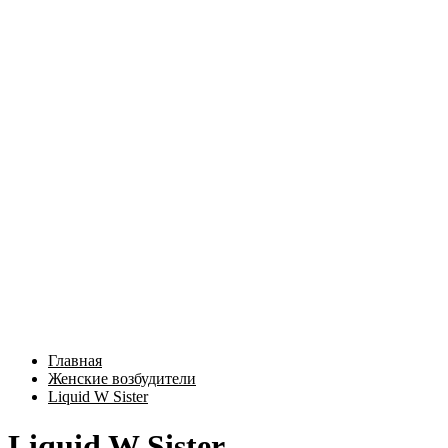
Главная
Женские возбудители
Liquid W Sister
Liquid W Sister